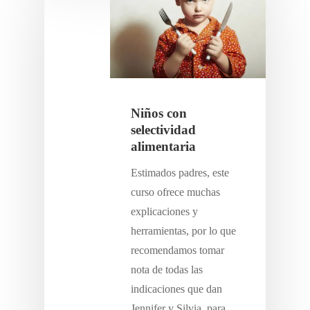
Inicio
Posgrados
Instructores
Posgrado en trastornos del
Niños con
desarrollo
selectividad
Contactar
alimentaria
Estimados padres, este
Acceso alumnos
curso ofrece muchas
El centro
explicaciones y
herramientas, por lo que
Dudas frecuentes
recomendamos tomar
nota de todas las
indicaciones que dan
Jennifer y Silvia, para…