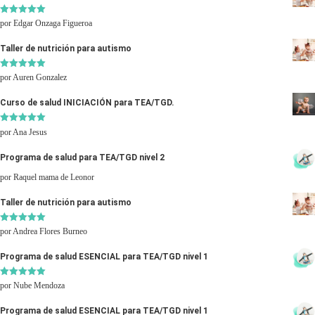
Valorado
por Edgar Onzaga Figueroa
con
5
de 5
Taller de nutrición para autismo
Valorado
por Auren Gonzalez
con
5
de 5
Curso de salud INICIACIÓN para TEA/TGD.
Valorado
por Ana Jesus
con
5
de 5
Inicio
Programa de salud para TEA/TGD nivel 2
por Raquel mama de Leonor
Posgrados
Taller de nutrición para autismo
Instructores
Posgrado en trastornos del
Valorado
por Andrea Flores Burneo
con
5
de 5
desarrollo
Contactar
Programa de salud ESENCIAL para TEA/TGD nivel 1
Valorado
por Nube Mendoza
con
5
de 5
Acceso alumnos
Programa de salud ESENCIAL para TEA/TGD nivel 1