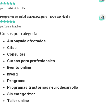
El centro
Valorado
por BLANCA LOPEZ
con
5
de 5
Dudas frecuentes
Programa de salud ESENCIAL para TEA/TGD nivel 1
Valorado
por Laura Sanchez
con
5
de 5
Cursos por categoría
Autoayuda afectados
Citas
Consultas
Cursos para profesionales
Evento online
nivel 2
Programa
Programas trastornos neurodesarrollo
Sin categorizar
Taller online