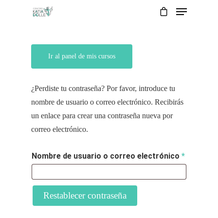
Ir al panel de mis cursos
¿Perdiste tu contraseña? Por favor, introduce tu
nombre de usuario o correo electrónico. Recibirás
un enlace para crear una contraseña nueva por
Inicio
correo electrónico.
Posgrados
Obligato
Nombre de usuario o correo electrónico
*
Instructores
Posgrado en trastornos del
desarrollo
Restablecer contraseña
Contactar